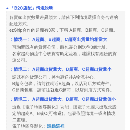
● 「B2C店配」情境說明
各賣家出貨數量差異頗大，請依下列情境選擇自身合適的
配送方式。
ezShip合作的超商有3家，下稱 A超商、B超商、C超商。
﹝情境一﹞ A超商、B超商、C超商出貨量均相當大
可詢問既有的貨運公司，將包裹分別送往3個地址。
各家超商物流中心收貨有既定流程，建議找有經驗的貨
運公司。
﹝情境二﹞ A超商出貨量大。B超商、C超商出貨量小
請既有的貨運公司，將包裹送往A物流中心。
B超商包裹，請前往就近B超商，以店到店方式寄件。
C超商包裹，請前往就近C超商，以店到店方式寄件。
﹝情境三﹞ A超商出貨量大。B超商、C超商出貨量偏小
透過【電子地圖客製化】功能，讓電子地圖只出現您設
定的超商A、B或C(可複選)。包裹依照情境一或者情境
二處理。
電子地圖客製化：
請點這裡