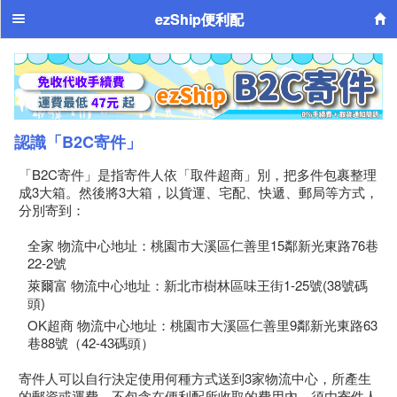
ezShip便利配
認識「B2C寄件」
「B2C寄件」是指寄件人依「取件超商」別，把多件包裹整理
成3大箱。然後將3大箱，以貨運、宅配、快遞、郵局等方式，
分別寄到：
全家 物流中心地址：桃園市大溪區仁善里15鄰新光東路76巷
22-2號
萊爾富 物流中心地址：新北市樹林區味王街1-25號(38號碼
頭)
OK超商 物流中心地址：桃園市大溪區仁善里9鄰新光東路63
巷88號（42-43碼頭）
寄件人可以自行決定使用何種方式送到3家物流中心，所產生
的郵資或運費，不包含在便利配所收取的費用內，須由寄件人